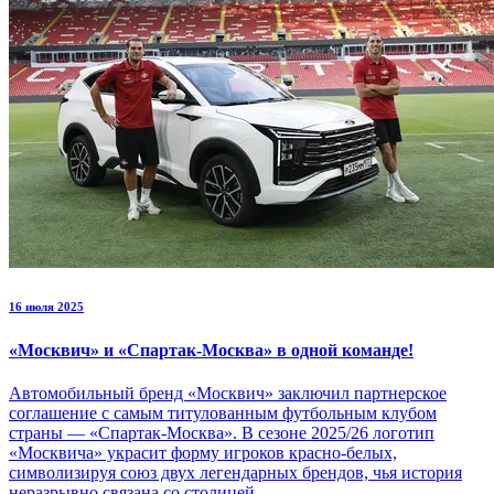
16 июля 2025
«Москвич» и «Спартак-Москва» в одной команде!
Автомобильный бренд «Москвич» заключил партнерское
соглашение с самым титулованным футбольным клубом
страны — «Спартак-Москва». В сезоне 2025/26 логотип
«Москвича» украсит форму игроков красно-белых,
символизируя союз двух легендарных брендов, чья история
неразрывно связана со столицей.