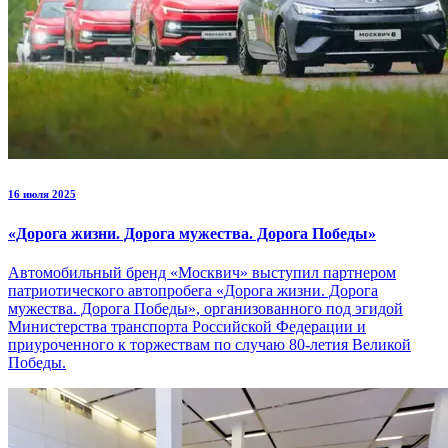
16 июля 2025
«Дорога жизни. Дорога мужества. Дорога Победы»
Автомобильный бренд «Москвич» выступил партнером
патриотического автопробега «Дорога жизни. Дорога
мужества. Дорога Победы», организованного под эгидой
Министерства транспорта Российской Федерации и
приуроченного к торжествам по случаю 80-летия Великой
Победы.