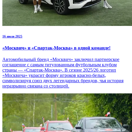
16 июля 2025
«Москвич» и «Спартак-Москва» в одной команде!
Автомобильный бренд «Москвич» заключил партнерское
соглашение с самым титулованным футбольным клубом
страны — «Спартак-Москва». В сезоне 2025/26 логотип
«Москвича» украсит форму игроков красно-белых,
символизируя союз двух легендарных брендов, чья история
неразрывно связана со столицей.