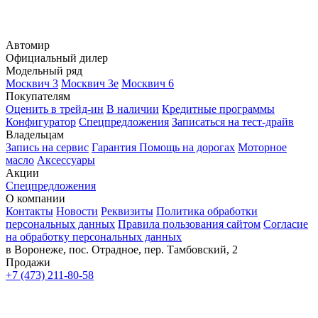
Автомир
Официальный дилер
Модельный ряд
Москвич 3
Москвич 3е
Москвич 6
Покупателям
Оценить в трейд-ин
В наличии
Кредитные программы
Конфигуратор
Спецпредложения
Записаться на тест-драйв
Владельцам
Запись на сервис
Гарантия
Помощь на дорогах
Моторное
масло
Аксессуары
Акции
Спецпредложения
О компании
Контакты
Новости
Реквизиты
Политика обработки
персональных данных
Правила пользования сайтом
Согласие
на обработку персональных данных
в Воронеже, пос. Отрадное, пер. Тамбовский, 2
Продажи
+7 (473) 211-80-58