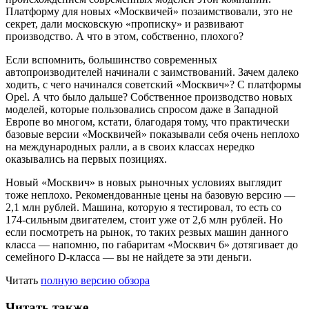
Платформу для новых «Москвичей» позаимствовали, это не
секрет, дали московскую «прописку» и развивают
производство. А что в этом, собственно, плохого?
Если вспомнить, большинство современных
автопроизводителей начинали с заимствований. Зачем далеко
ходить, с чего начинался советский «Москвич»? C платформы
Opel. А что было дальше? Собственное производство новых
моделей, которые пользовались спросом даже в Западной
Европе во многом, кстати, благодаря тому, что практически
базовые версии «Москвичей» показывали себя очень неплохо
на международных ралли, а в своих классах нередко
оказывались на первых позициях.
Новый «Москвич» в новых рыночных условиях выглядит
тоже неплохо. Рекомендованные цены на базовую версию —
2,1 млн рублей. Машина, которую я тестировал, то есть со
174-сильным двигателем, стоит уже от 2,6 млн рублей. Но
если посмотреть на рынок, то таких резвых машин данного
класса — напомню, по габаритам «Москвич 6» дотягивает до
семейного D-класса — вы не найдете за эти деньги.
Читать
полную версию обзора
Читать также