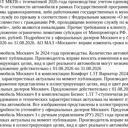
5Т МКП6 с телематикой 2026 года производствас учетом единовр
0% от стоимости автомобиля в рамках Государственной програм
мы здравоохранения, либо работниками государственных и мун
лужбу по призыву в соответствии с Федеральным законом «О во
совместно с гражданами РФ, проходящими военную службу по ко
бе», либо являются инвалидами. Прочие требования к клиенту 
дложение ограничено лимитами субсидии от Минпромторга РФ. Н
 млн. рублей. Подробности у официальных дилеров Москвич и у 
2026 по 31.08.2026. АО МАЗ «Москвич» вправе изменить сроки 
омобиль Москвич 3e 2024 года производства. Количество автомо
мент публикации. Производитель вправе вносить изменения в к
ирующих целях, вид и цвет реального автомобиля могут незначи
ожение действительно с 01.08.2026 по 31.08.2026
омобиль Москвич 6 в комплектации Комфорт 1.5T Вариатор 2024
 характеристиках актуальна на момент публикации. Производит
бражения представлены в иллюстрирующих целях, вид и цвет реа
льных дилеров Москвич. Предложение действительно с 01.08.20
омобиль Москвич 8 в комплектации Бизнес 1.5T 7-ступенчатая р
удовании и технических характеристиках актуальна на момент 
тва автомобиля. Все изображения представлены в иллюстрирующ
одробности уточняйте у официальных дилеров Москвич. Предложе
омобиль Москвич 3 с ручным управлением (РУ) 2025 года произв
иках актуальна на момент публикации. Производитель вправе в
влены в иллюстрирующих целях, вид и цвет реального автомобил