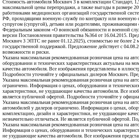
Стоимость автомобиля Москвич 3 в комплектации Стандарт, 1,
максимальной цены перепродажи, а также выгоды в размере 2
работниками медицинских организаций государственной систе
РФ, проходящими военную службу по контракту или военную с
супругом (супругой), детьми или родителями, проживающими 
Федеральным законом «О воинской обязанности и военной служ
версии Постановления правительства №364 от 16.04.2015. Пре
Москвич 3 ЭПТС не ранее 01.12.2025), стоимостью не более 2
государственной поддержкой. Предложение действует с 04.08.
возможности и риски.
Указана максимальная рекомендованная розничная цена на авт
оборудовании и технических характеристиках актуальна на мо
качества автомобиля. Все изображения представлены в иллюстр
Подробности уточняйте у официальных дилеров Москвич. Предл
Указана максимальная рекомендованная розничная цена на авт
ограничено. Информация о ценах, оборудовании и технических
характеристики, не ухудшающие качества автомобиля. Все изо
является публичной офертой. Подробности уточняйте у официа
Указана максимальная рекомендованная розничная цена на авт
автомобилей у дилеров ограничено. Информация о ценах, обор
комплектацию, дизайн и характеристики, не ухудшающие качес
незначительно отличаться. Не является публичной офертой. П
Указана максимальная рекомендованная розничная цена на авт
Информация о ценах, оборудовании и технических характерист
не ухудшающие качества автомобиля. Все изображения предста